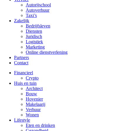
Autorijschool
Autoverhuur
Taxi’s
Zakelijk
Bedrijfsleven
Diensten
Juridisch
Logistiek
Marketing
Online dienstverlening
Partners
Contact
Financieel
Crypto
Huis en tuin
Architect
Bouw
Hovenier
Makelaarij
Verhuur
Wonen
Lifestyle
Eten en drinken
Gezondheid