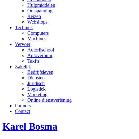
Hulpmiddelen
Ontspanning
Reizen
Webshops
Techniek
Computers
Machines
Vervoer
Autorijschool
Autoverhuur
Taxi’s
Zakelijk
Bedrijfsleven
Diensten
Juridisch
Logistiek
Marketing
Online dienstverlening
Partners
Contact
Karel Bosma