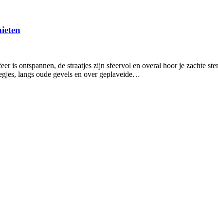
nieten
r is ontspannen, de straatjes zijn sfeervol en overal hoor je zachte ste
teegjes, langs oude gevels en over geplaveide…