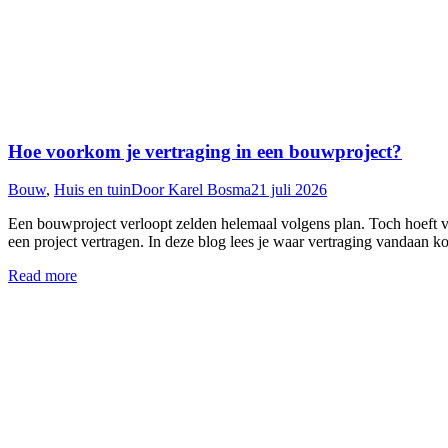
Hoe voorkom je vertraging in een bouwproject?
Bouw
,
Huis en tuin
Door
Karel Bosma
21 juli 2026
Een bouwproject verloopt zelden helemaal volgens plan. Toch hoeft v
een project vertragen. In deze blog lees je waar vertraging vandaan k
Read more