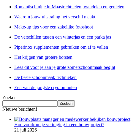
Romantisch uitje in Maastricht: eten, wandelen en genieten
Waarom jouw uitstraling het verschil maakt
Make-up tips voor een zakelijke fotoshoot
De verschillen tussen een winterjas en een parka jas
Piperinox supplementen gebruiken om af te vallen
Het krijgen van grotere borsten
Lees dit voor je aan je grote zomerschoonmaak begint
De beste schoonmaak technieken
Een van de jongste cryptomunten
Zoeken
Zoeken
Nieuwe berichten!
Hoe voorkom je vertraging in een bouwproject?
21 juli 2026