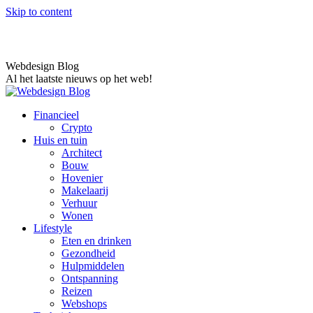
Skip to content
Webdesign Blog
Al het laatste nieuws op het web!
Financieel
Crypto
Huis en tuin
Architect
Bouw
Hovenier
Makelaarij
Verhuur
Wonen
Lifestyle
Eten en drinken
Gezondheid
Hulpmiddelen
Ontspanning
Reizen
Webshops