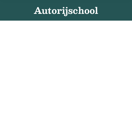
Autorijschool
Defensief rijden: rijden met meer
overzicht en controle