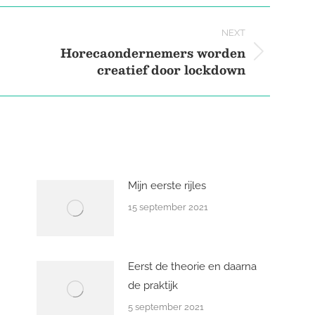
Pinterest
Facebook
LinkedIn
NEXT
Horecaondernemers worden
Next
creatief door lockdown
post:
Mijn eerste rijles
15 september 2021
Eerst de theorie en daarna
de praktijk
5 september 2021