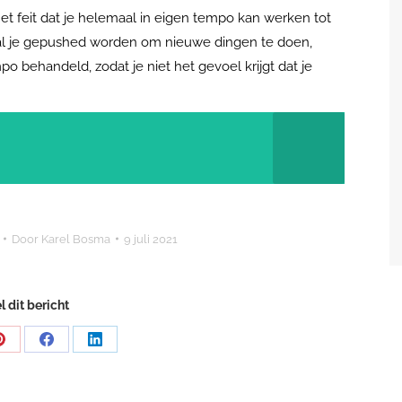
et feit dat je helemaal in eigen tempo kan werken tot
en zal je gepushed worden om nieuwe dingen te doen,
o behandeld, zodat je niet het gevoel krijgt dat je
Door
Karel Bosma
9 juli 2021
l dit bericht
Share
Share
Share
on
on
on