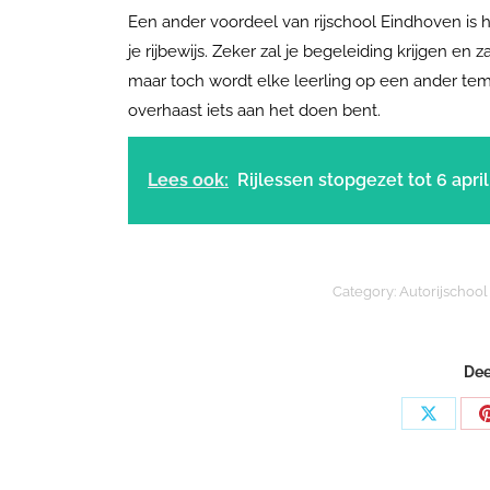
Een ander voordeel van rijschool Eindhoven is h
je rijbewijs. Zeker zal je begeleiding krijgen 
maar toch wordt elke leerling op een ander temp
overhaast iets aan het doen bent.
Lees ook:
Rijlessen stopgezet tot 6 april
Category:
Autorijschool
Dee
Share
on