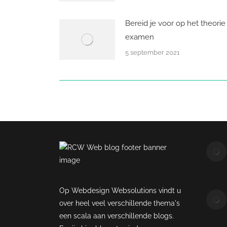
Bereid je voor op het theorie
examen
5 september 2021
Op Webdesign Websolutions vindt u
over heel veel verschillende thema's
een scala aan verschillende blogs.