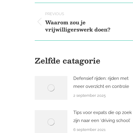
X
Post
PREVIOUS
navigation
Waarom zou je
Previous
vrijwilligerswerk doen?
post:
Zelfde catagorie
Defensief rijden: rijden met
meer overzicht en controle
2 september 2025
Tips voor expats die op zoek
zijn naar een ‘driving school’
6 september 2021