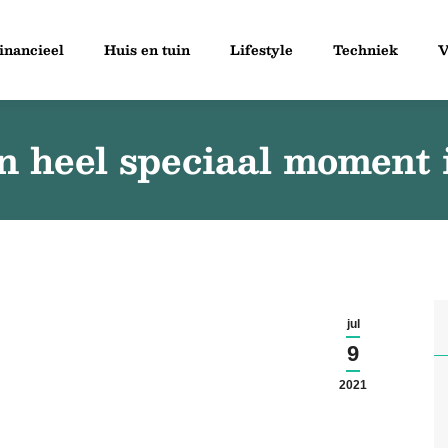
inancieel
Huis en tuin
Lifestyle
Techniek
V
en heel speciaal moment 
jul
9
2021