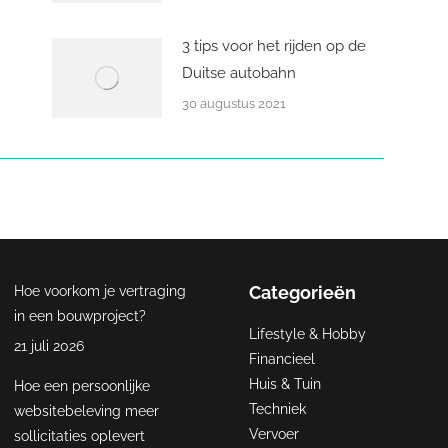
3 tips voor het rijden op de
Duitse autobahn
30 augustus 2021
Categorieën
Hoe voorkom je vertraging
in een bouwproject?
Lifestyle & Hobby
21 juli 2026
Financieel
Huis & Tuin
Hoe een persoonlijke
Techniek
websitebeleving meer
Vervoer
sollicitaties oplevert