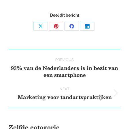
Deel dit bericht
Share
Share
Share
Share
on
on
on
on
X
Pinterest
Facebook
LinkedIn
Post
PREVIOUS
navigation
93% van de Nederlanders is in bezit van
Previous
een smartphone
post:
NEXT
Marketing voor tandartspraktijken
Next
post:
Zelfde catagorie