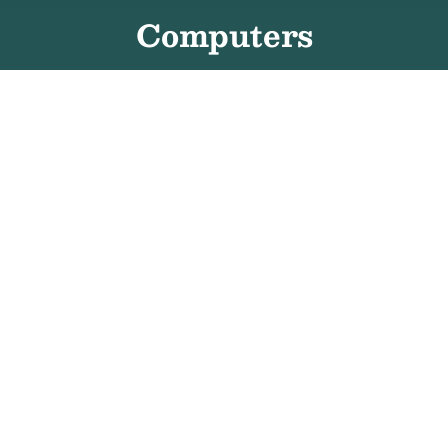
Computers
Hoelang duurt een IT-audit of
securityscan?