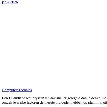
jan
28
2026
Computers
Techniek
Een IT audit of securityscan is vaak sneller geregeld dan je denkt. De 
ontdek je welke factoren de meeste invloeden hebben op planning, uit