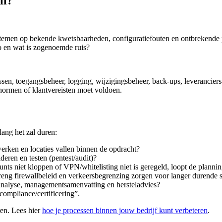
il?
stemen op bekende kwetsbaarheden, configuratiefouten en ontbrekende pa
ico en wat is zogenoemde ruis?
essen, toegangsbeheer, logging, wijzigingsbeheer, back-ups, leverancier
 normen of klantvereisten moet voldoen.
lang het zal duren:
werken en locaties vallen binnen de opdracht?
ideren en testen (pentest/audit)?
ounts niet kloppen of VPN/whitelisting niet is geregeld, loopt de plannin
reng firewallbeleid en verkeersbegrenzing zorgen voor langer durende 
coanalyse, managementsamenvatting en hersteladvies?
 compliance/certificering”.
ren. Lees hier
hoe je processen binnen jouw bedrijf kunt verbeteren
.