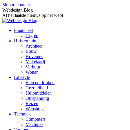
Skip to content
Webdesign Blog
Al het laatste nieuws op het web!
Financieel
Crypto
Huis en tuin
Architect
Bouw
Hovenier
Makelaarij
Verhuur
Wonen
Lifestyle
Eten en drinken
Gezondheid
Hulpmiddelen
Ontspanning
Reizen
Webshops
Techniek
Computers
Machines
Vervoer