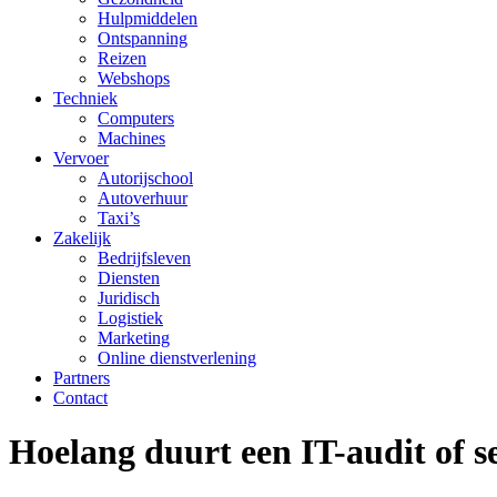
Hulpmiddelen
Ontspanning
Reizen
Webshops
Techniek
Computers
Machines
Vervoer
Autorijschool
Autoverhuur
Taxi’s
Zakelijk
Bedrijfsleven
Diensten
Juridisch
Logistiek
Marketing
Online dienstverlening
Partners
Contact
Hoelang duurt een IT-audit of s