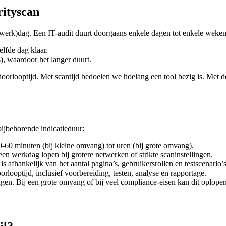
rityscan
n (werk)dag. Een IT-audit duurt doorgaans enkele dagen tot enkele weken
lfde dag klaar.
), waardoor het langer duurt.
 doorlooptijd. Met scantijd bedoelen we hoelang een tool bezig is. Met d
bijbehorende indicatieduur:
0-60 minuten (bij kleine omvang) tot uren (bij grote omvang).
 een werkdag lopen bij grotere netwerken of strikte scaninstellingen.
is afhankelijk van het aantal pagina’s, gebruikersrollen en testscenario’s
looptijd, inclusief voorbereiding, testen, analyse en rapportage.
gen. Bij een grote omvang of bij veel compliance-eisen kan dit oplopen