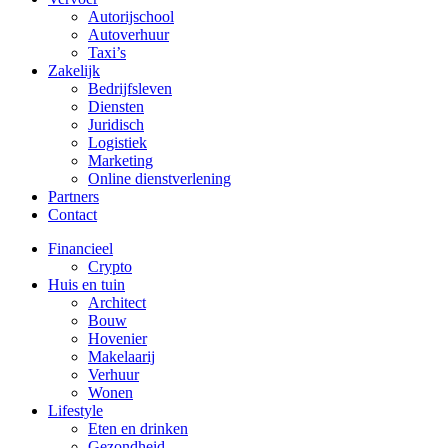
Autorijschool
Autoverhuur
Taxi’s
Zakelijk
Bedrijfsleven
Diensten
Juridisch
Logistiek
Marketing
Online dienstverlening
Partners
Contact
Financieel
Crypto
Huis en tuin
Architect
Bouw
Hovenier
Makelaarij
Verhuur
Wonen
Lifestyle
Eten en drinken
Gezondheid