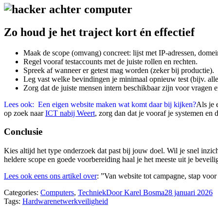
Zo houd je het traject kort én effectief
Maak de scope (omvang) concreet: lijst met IP-adressen, domei
Regel vooraf testaccounts met de juiste rollen en rechten.
Spreek af wanneer er getest mag worden (zeker bij productie).
Leg vast welke bevindingen je minimaal opnieuw test (bijv. alles
Zorg dat de juiste mensen intern beschikbaar zijn voor vragen e
Lees ook:
Een eigen website maken wat komt daar bij kijken?
Als je 
op zoek naar
ICT nabij Weert
, zorg dan dat je vooraf je systemen en 
Conclusie
Kies altijd het type onderzoek dat past bij jouw doel. Wil je snel inzic
heldere scope en goede voorbereiding haal je het meeste uit je beveili
Lees ook eens ons artikel over
: ”Van website tot campagne, stap voor 
Categories:
Computers
,
Techniek
Door
Karel Bosma
28 januari 2026
Tags:
Hardware
netwerk
veiligheid