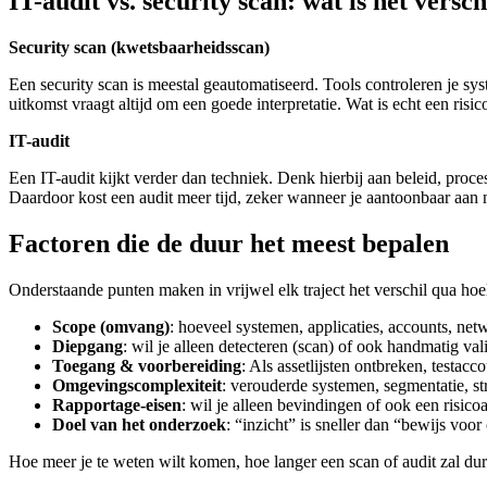
IT-audit vs. security scan: wat is het versch
Security scan (kwetsbaarheidsscan)
Een security scan is meestal geautomatiseerd. Tools controleren je sy
uitkomst vraagt altijd om een goede interpretatie. Wat is echt een ris
IT-audit
Een IT-audit kijkt verder dan techniek. Denk hierbij aan beleid, proc
Daardoor kost een audit meer tijd, zeker wanneer je aantoonbaar aan
Factoren die de duur het meest bepalen
Onderstaande punten maken in vrijwel elk traject het verschil qua hoe
Scope (omvang)
: hoeveel systemen, applicaties, accounts, net
Diepgang
: wil je alleen detecteren (scan) of ook handmatig val
Toegang & voorbereiding
: Als assetlijsten ontbreken, testacc
Omgevingscomplexiteit
: verouderde systemen, segmentatie, st
Rapportage-eisen
: wil je alleen bevindingen of ook een risi
Doel van het onderzoek
: “inzicht” is sneller dan “bewijs voor
Hoe meer je te weten wilt komen, hoe langer een scan of audit zal du