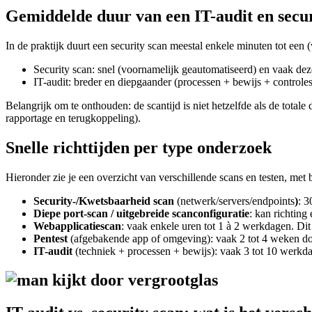
Gemiddelde duur van een IT-audit en secu
In de praktijk duurt een security scan meestal enkele minuten tot ee
Security scan: snel (voornamelijk geautomatiseerd) en vaak deze
IT-audit: breder en diepgaander (processen + bewijs + controles
Belangrijk om te onthouden: de scantijd is niet hetzelfde als de totale
rapportage en terugkoppeling).
Snelle richttijden per type onderzoek
Hieronder zie je een overzicht van verschillende scans en testen, met 
Security-/Kwetsbaarheid scan
(netwerk/servers/endpoints
)
: 3
Diepe port-scan / uitgebreide scanconfiguratie
: kan richting
Webapplicatiescan
: vaak enkele uren tot 1 à 2 werkdagen. Dit 
Pentest
(afgebakende app of omgeving): vaak 2 tot 4 weken door
IT-audit
(techniek + processen + bewijs): vaak 3 tot 10 werkda