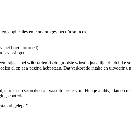
nen, applicaties en cloudomgevingen/resources..
 met hoge prioriteit).
n beslissingen.
een traject snel wilt starten, is de grootste winst bijna altijd: duidelij
doelen al op één pagina hebt staan. Dat verkort de intake en uitvoering 
ht, dan is een security scan vaak de beste start. Heb je audits, klanten o
gingscontrole.
stap uitgelegd”