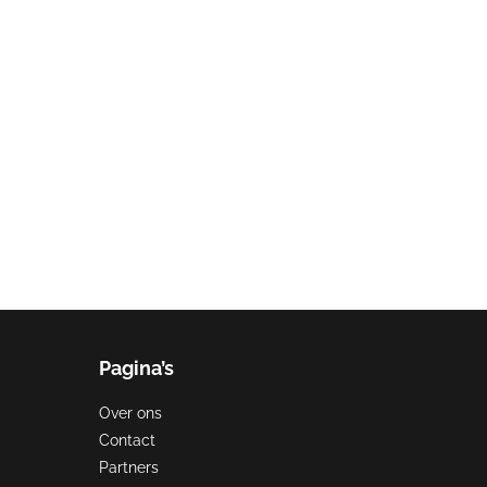
utions?
Blijf dan ook niet
f kan dit veel
Pagina’s
Over ons
Contact
Partners