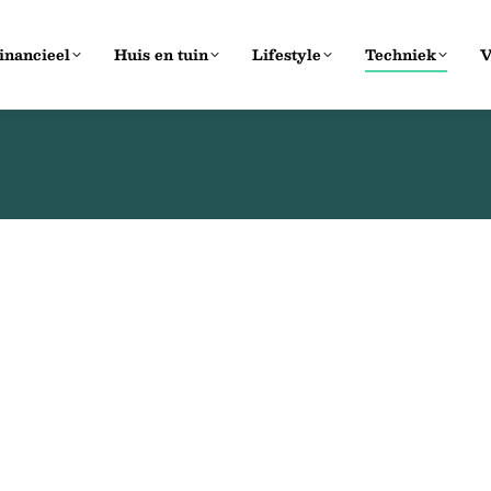
inancieel
Huis en tuin
Lifestyle
Techniek
V