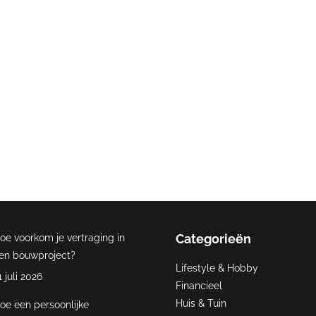
g op Webdesign Web sol
gen belangrijker dan ooit te voren, want content is namelijk king. 
rend en begin vandaag nog met bloggen, want ook voor uw bedrij
opleveren!
Contact
Categorieën
oe voorkom je vertraging in
en bouwproject?
Lifestyle & Hobby
1 juli 2026
Financieel
Huis & Tuin
oe een persoonlijke