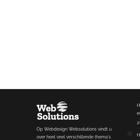
Uw blo
Anno 2021 is blog
achter deze t
H
e
2
Op Webdesign Websolutions vindt u
H
over heel veel verschillende thema's