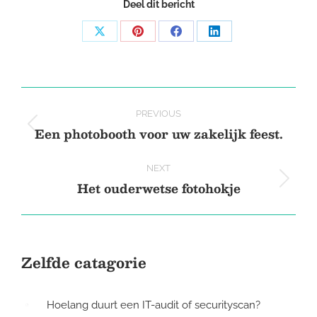
Deel dit bericht
Share
Share
Share
Share
on
on
on
on
X
Pinterest
Facebook
LinkedIn
Post
PREVIOUS
navigation
Een photobooth voor uw zakelijk feest.
Previous
post:
NEXT
Het ouderwetse fotohokje
Next
post:
Zelfde catagorie
Hoelang duurt een IT-audit of securityscan?