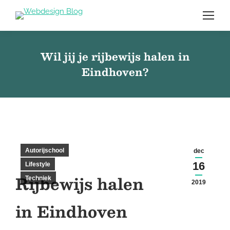
Wil jij je rijbewijs halen in
Eindhoven?
Autorijschool
dec
16
Lifestyle
Rijbewijs halen
Techniek
2019
in Eindhoven