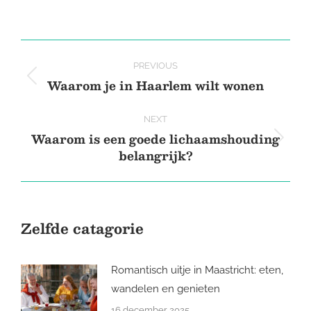
on
on
on
on
X
Pinterest
Facebook
LinkedIn
Post
PREVIOUS
navigation
Waarom je in Haarlem wilt wonen
Previous
post:
NEXT
Waarom is een goede lichaamshouding
Next
belangrijk?
post:
Zelfde catagorie
Romantisch uitje in Maastricht: eten,
wandelen en genieten
16 december 2025