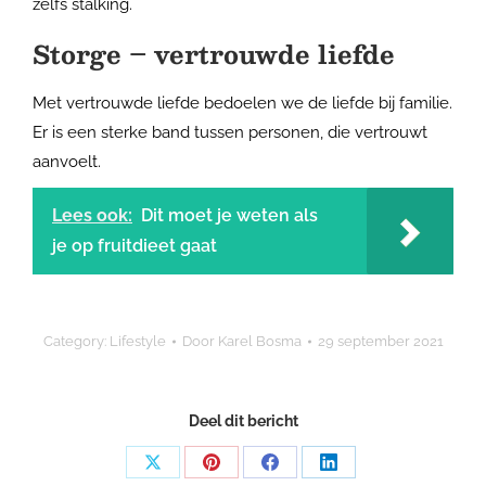
zelfs stalking.
Storge – vertrouwde liefde
Met vertrouwde liefde bedoelen we de liefde bij familie.
Er is een sterke band tussen personen, die vertrouwt
aanvoelt.
Lees ook:
Dit moet je weten als
je op fruitdieet gaat
Category:
Lifestyle
Door
Karel Bosma
29 september 2021
Deel dit bericht
Share
Share
Share
Share