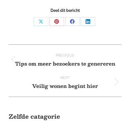
Deel dit bericht
Share
Share
Share
Share
on
on
on
on
X
Pinterest
Facebook
LinkedIn
Post
PREVIOUS
navigation
Tips om meer bezoekers te genereren
Previous
post:
NEXT
Veilig wonen begint hier
Next
post:
Zelfde catagorie