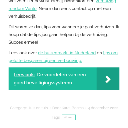
wel zo milieubewust. Heb jij binnenkort een
verhuizing
rondom Venlo
. Neem dan eens contact op met een
verhuisbedrijf.
Dit waren ze dan, tips voor wanneer je gaat verhuizen. Ik
hoop dat de tips jou gaan helpen bij de verhuizing.
Succes ermee!
Lees ook over
de huizenmarkt in Nederland
en
tips om
geld te besparen bij een verbouwing.
Lees ook:
De voordelen van een
goed beveiligingssysteem
Category:
Huis en tuin
Door
Karel Bosma
4 december 2022
Tags:
Wonen