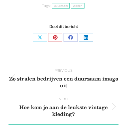
Tags:
Duurzaam
Wonen
Deel dit bericht
Share
Share
Share
Share
on
on
on
on
X
Pinterest
Facebook
LinkedIn
Post
PREVIOUS
navigation
Zo stralen bedrijven een duurzaam imago
Previous
uit
post:
NEXT
Hoe kom je aan de leukste vintage
Next
kleding?
post: