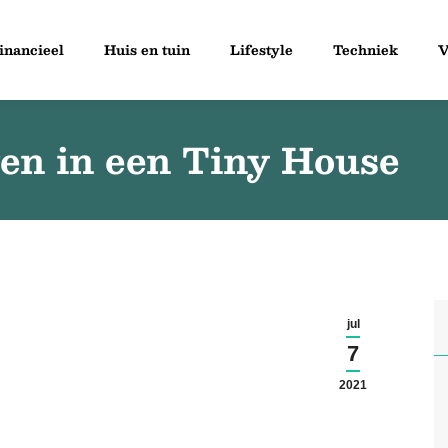
inancieel
Huis en tuin
Lifestyle
Techniek
V
ven in een Tiny House
jul
7
2021