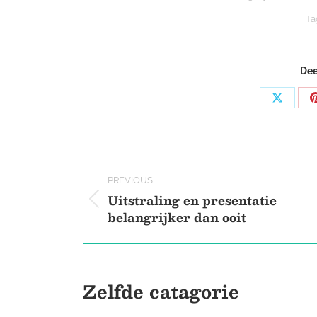
Ta
Dee
Share
on
X
Post
PREVIOUS
navigation
Uitstraling en presentatie
Previous
belangrijker dan ooit
post:
Zelfde catagorie