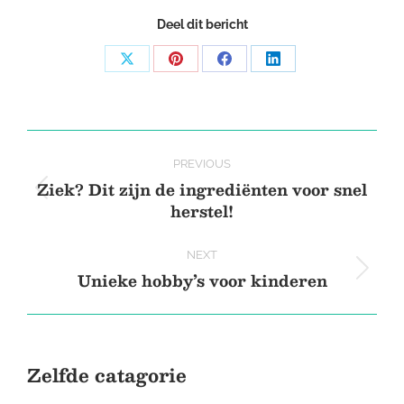
Deel dit bericht
Share
Share
Share
Share
on
on
on
on
X
Pinterest
Facebook
LinkedIn
Post
PREVIOUS
navigation
Ziek? Dit zijn de ingrediënten voor snel
Previous
herstel!
post:
NEXT
Unieke hobby’s voor kinderen
Next
post:
Zelfde catagorie