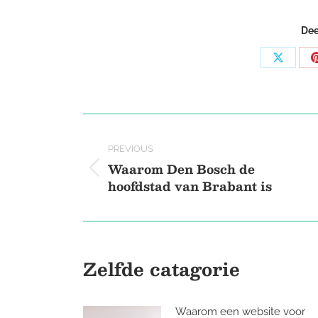
Dee
Share
on
X
Post
navigation
PREVIOUS
Waarom Den Bosch de
Previous
hoofdstad van Brabant is
post:
Zelfde catagorie
Waarom een website voor