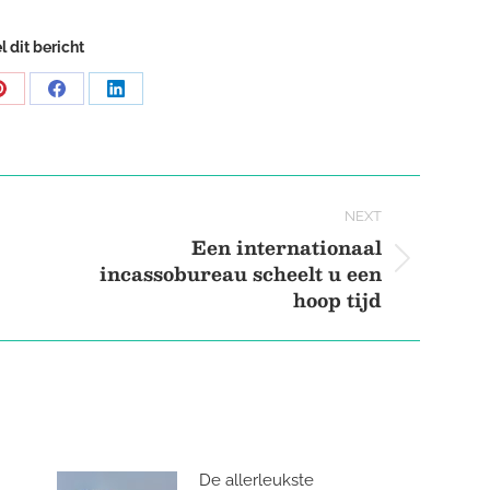
l dit bericht
Share
Share
Share
on
on
on
Pinterest
Facebook
LinkedIn
NEXT
Een internationaal
incassobureau scheelt u een
Next
hoop tijd
post:
De allerleukste