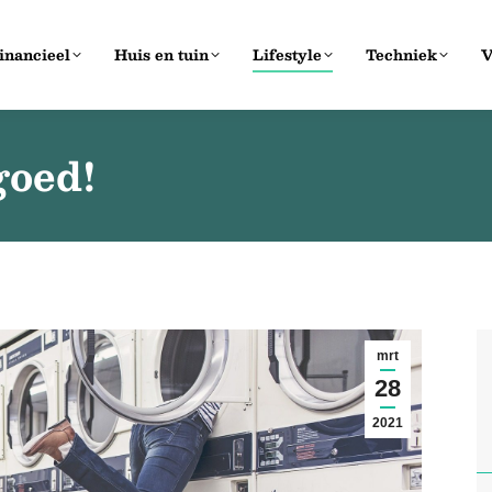
inancieel
Huis en tuin
Lifestyle
Techniek
V
goed!
mrt
28
2021