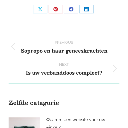
Share
Share
Share
Share
on
on
on
on
X
Pinterest
Facebook
LinkedIn
Post
PREVIOUS
navigation
Sopropo en haar geneeskrachten
Previous
post:
NEXT
Is uw verbanddoos compleet?
Next
post:
Zelfde catagorie
Waarom een website voor uw
winkel?