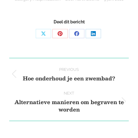
Deel dit bericht
Share
Share
Share
Share
on
on
on
on
X
Pinterest
Facebook
LinkedIn
Post
PREVIOUS
navigation
Hoe onderhoud je een zwembad?
Previous
post:
NEXT
Alternatieve manieren om begraven te
Next
worden
post: