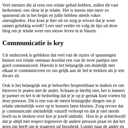
Veel mensen die al eens een relatie gehad hebben, zullen dit vast
herkennen: een sleur in je relatie. Het is ineens niet meer zo
spannend als in het begin en jullie hebben steeds vaker
onenigheden. Hoe kom je hier uit en zorg je ervoor dat je weer
samen gelukkig wordt? Lees snel verder en volg de tips uit deze
blog om je relatie weer een nieuw leven in te blazen.
Communicatie is key
Uit onderzoek is gebleken dat veel van de ruzies of spanningen
binnen een relatie ontstaan doordat een van de twee partijen niet
goed communiceert. Hierom is het belangrijk om duidelijk met
elkaar te communiceren en om gelijk aan de bel te trekken als je iets
dwars zit.
Ook is het belangrijk om je behoeftes bespreekbaar te maken en om
hierover te praten met de ander. Schaam je hierbij niet, het is immers
je partner en het is de bedoeling dat je je op je gemak kunt voelen bij
deze persoon. Dit is een van de meest belangrijke dingen om je
relatie uiteindelijk weer op te kunnen laten bloeien. Zorg ervoor dat
je communicatie uiteindelijk vanzelf verloopt en dat je niet steeds
hoeft na te denken over hoe je jezelf uitdrukt. Hou in je achterhoofd
dat je altijd met respect tegenover de andere persoon praat en dat het
geen zin heeft om te reageren uit boosheid. Luister naar de ander en