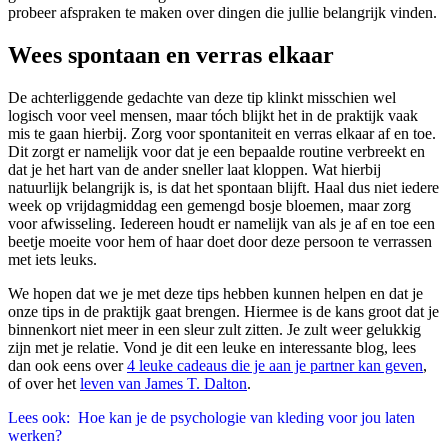
probeer afspraken te maken over dingen die jullie belangrijk vinden.
Wees spontaan en verras elkaar
De achterliggende gedachte van deze tip klinkt misschien wel
logisch voor veel mensen, maar tóch blijkt het in de praktijk vaak
mis te gaan hierbij. Zorg voor spontaniteit en verras elkaar af en toe.
Dit zorgt er namelijk voor dat je een bepaalde routine verbreekt en
dat je het hart van de ander sneller laat kloppen. Wat hierbij
natuurlijk belangrijk is, is dat het spontaan blijft. Haal dus niet iedere
week op vrijdagmiddag een gemengd bosje bloemen, maar zorg
voor afwisseling. Iedereen houdt er namelijk van als je af en toe een
beetje moeite voor hem of haar doet door deze persoon te verrassen
met iets leuks.
We hopen dat we je met deze tips hebben kunnen helpen en dat je
onze tips in de praktijk gaat brengen. Hiermee is de kans groot dat je
binnenkort niet meer in een sleur zult zitten. Je zult weer gelukkig
zijn met je relatie. Vond je dit een leuke en interessante blog, lees
dan ook eens over
4 leuke cadeaus die je aan je partner kan geven
,
of over het
leven van James T. Dalton
.
Lees ook:
Hoe kan je de psychologie van kleding voor jou laten
werken?