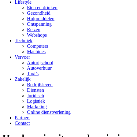
Lifestyle
Eten en drinken
Gezondheid
Hulpmiddelen
Ontspanning
Reizen
Webshops
Techniek
Computers
Machines
Vervoer
Autorijschool
Autoverhuur
Taxi’s
Zakelijk
Bedrijfsleven
Diensten
Juridisch
Logistiek
Marketing
Online dienstverlening
Partners
Contact