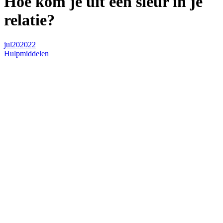
Hoe kom je uit een sleur in je
relatie?
jul
20
2022
Hulpmiddelen