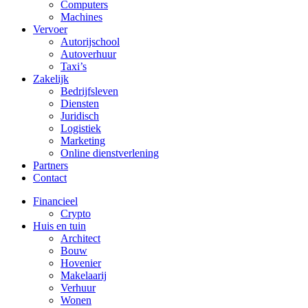
Computers
Machines
Vervoer
Autorijschool
Autoverhuur
Taxi’s
Zakelijk
Bedrijfsleven
Diensten
Juridisch
Logistiek
Marketing
Online dienstverlening
Partners
Contact
Financieel
Crypto
Huis en tuin
Architect
Bouw
Hovenier
Makelaarij
Verhuur
Wonen