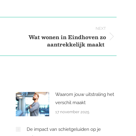
on
on
on
Pinterest
Facebook
LinkedIn
NEXT
Wat wonen in Eindhoven zo
Next
aantrekkelijk maakt
post:
Waarom jouw uitstraling het
verschil maakt
17 november 2025
De impact van schietgeluiden op je