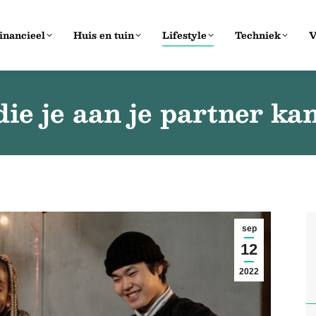
inancieel
Huis en tuin
Lifestyle
Techniek
V
ie je aan je partner ka
sep
12
2022