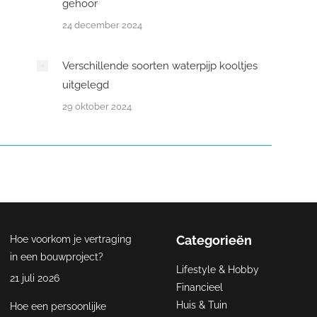
gehoor
24 december 2024
Verschillende soorten waterpijp kooltjes
uitgelegd
29 oktober 2024
Categorieën
Hoe voorkom je vertraging
in een bouwproject?
Lifestyle & Hobby
21 juli 2026
Financieel
Huis & Tuin
Hoe een persoonlijke