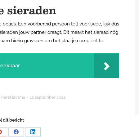
e sieraden
e opties. Een voorbereid persoon telt voor twee, kijk dus
 sieraden jouw partner draagt. Dit maakt het sieraad nóg
naam hierin graveren om het plaatje compleet te
reekbaar
r
Karel Bosma
12 september 2022
l dit bericht
Share
Share
Share