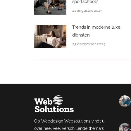
sportschool?
21 augustus 2025
Trends in moderne luxe
diensten
23 december 2024
Op Webdesign Websolutions vindt u
over heel veel verschillende thema's