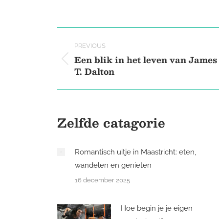
on
X
Post
PREVIOUS
navigation
Een blik in het leven van James
Previous
T. Dalton
post:
Zelfde catagorie
Romantisch uitje in Maastricht: eten,
wandelen en genieten
16 december 2025
Hoe begin je je eigen