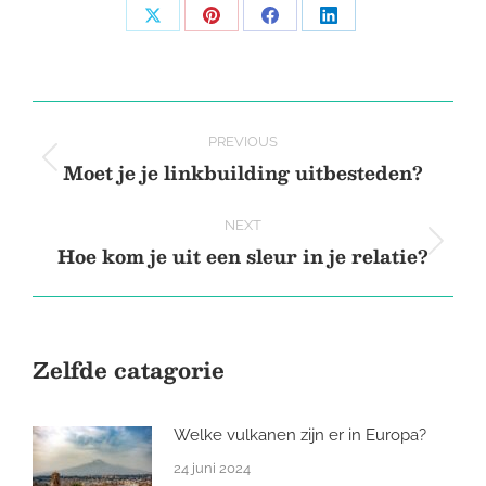
Share
Share
Share
Share
on
on
on
on
X
Pinterest
Facebook
LinkedIn
Post
PREVIOUS
navigation
Moet je je linkbuilding uitbesteden?
Previous
post:
NEXT
Hoe kom je uit een sleur in je relatie?
Next
post:
Zelfde catagorie
Welke vulkanen zijn er in Europa?
24 juni 2024