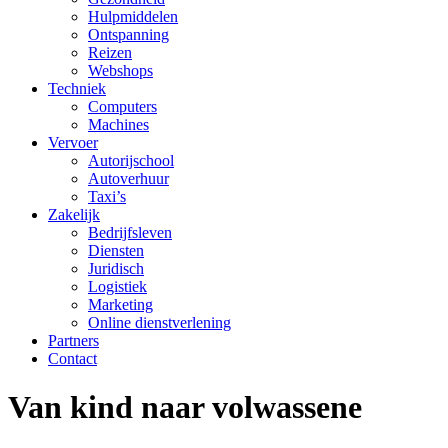
Hulpmiddelen
Ontspanning
Reizen
Webshops
Techniek
Computers
Machines
Vervoer
Autorijschool
Autoverhuur
Taxi’s
Zakelijk
Bedrijfsleven
Diensten
Juridisch
Logistiek
Marketing
Online dienstverlening
Partners
Contact
Van kind naar volwassene