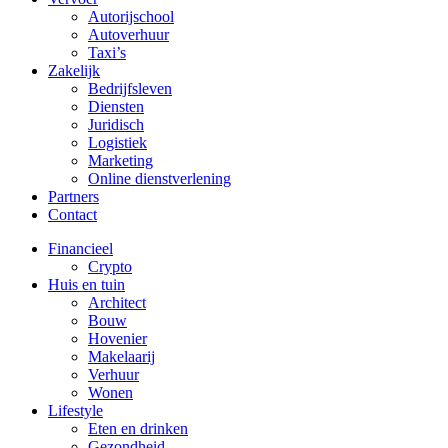
Autorijschool
Autoverhuur
Taxi’s
Zakelijk
Bedrijfsleven
Diensten
Juridisch
Logistiek
Marketing
Online dienstverlening
Partners
Contact
Financieel
Crypto
Huis en tuin
Architect
Bouw
Hovenier
Makelaarij
Verhuur
Wonen
Lifestyle
Eten en drinken
Gezondheid