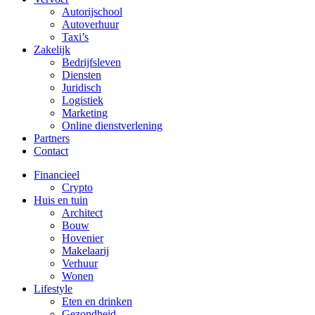
Autorijschool
Autoverhuur
Taxi’s
Zakelijk
Bedrijfsleven
Diensten
Juridisch
Logistiek
Marketing
Online dienstverlening
Partners
Contact
Financieel
Crypto
Huis en tuin
Architect
Bouw
Hovenier
Makelaarij
Verhuur
Wonen
Lifestyle
Eten en drinken
Gezondheid