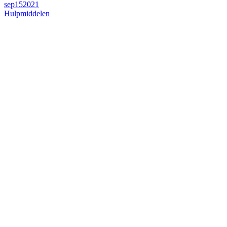
sep
15
2021
Hulpmiddelen