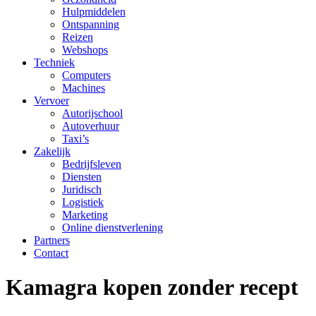
Hulpmiddelen
Ontspanning
Reizen
Webshops
Techniek
Computers
Machines
Vervoer
Autorijschool
Autoverhuur
Taxi’s
Zakelijk
Bedrijfsleven
Diensten
Juridisch
Logistiek
Marketing
Online dienstverlening
Partners
Contact
Kamagra kopen zonder recept