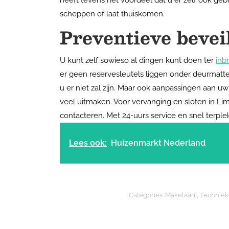
heeft tevens het voordeel dat u er zelf ook geb
scheppen of laat thuiskomen.
Preventieve bevei
U kunt zelf sowieso al dingen kunt doen ter
inb
er geen reservesleutels liggen onder deurmatt
u er niet zal zijn. Maar ook aanpassingen aan uw
veel uitmaken. Voor vervanging en sloten in L
contacteren. Met 24-uurs service en snel terpl
Lees ook:
Huizenmarkt Nederland
Categories:
Makelaarij
,
Techniek