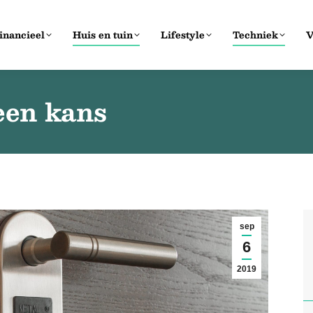
inancieel
Huis en tuin
Lifestyle
Techniek
V
een kans
sep
6
2019