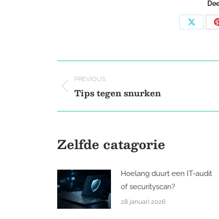
Dee
Share
on
X
Post
PREVIOUS
navigation
Tips tegen snurken
Previous
post:
Zelfde catagorie
Hoelang duurt een IT-audit
of securityscan?
28 januari 2026