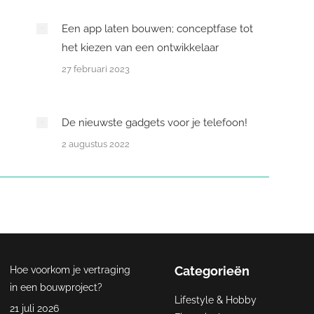
Een app laten bouwen; conceptfase tot
het kiezen van een ontwikkelaar
27 februari 2023
De nieuwste gadgets voor je telefoon!
2 augustus 2022
Categorieën
Hoe voorkom je vertraging
in een bouwproject?
Lifestyle & Hobby
21 juli 2026