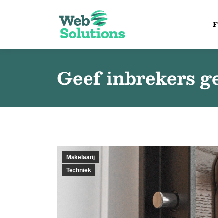
F
Geef inbrekers g
Makelaarij
Techniek