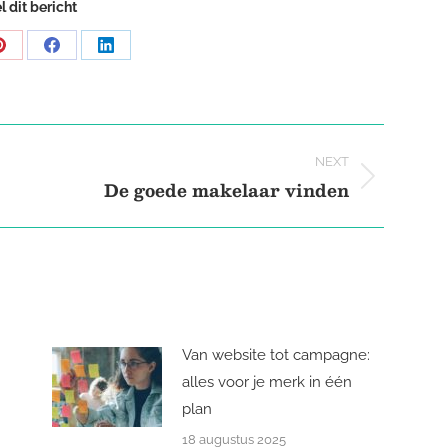
l dit bericht
Share
Share
Share
on
on
on
Pinterest
Facebook
LinkedIn
NEXT
De goede makelaar vinden
Next
post:
Van website tot campagne:
alles voor je merk in één
plan
18 augustus 2025