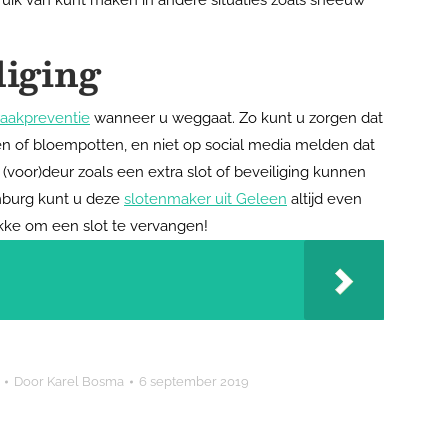
ruik van kunt maken in andere situaties zoals sneeuw
liging
raakpreventie
wanneer u weggaat. Zo kunt u zorgen dat
en of bloempotten, en niet op social media melden dat
 (voor)deur zoals een extra slot of beveiliging kunnen
imburg kunt u deze
slotenmaker uit Geleen
altijd even
ekke om een slot te vervangen!
Door
Karel Bosma
6 september 2019