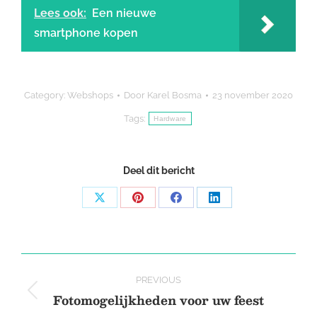
Lees ook:
Een nieuwe
smartphone kopen
Category:
Webshops
Door
Karel Bosma
23 november 2020
Tags:
Hardware
Deel dit bericht
Share
Share
Share
Share
on
on
on
on
X
Pinterest
Facebook
LinkedIn
Post
PREVIOUS
navigation
Fotomogelijkheden voor uw feest
Previous