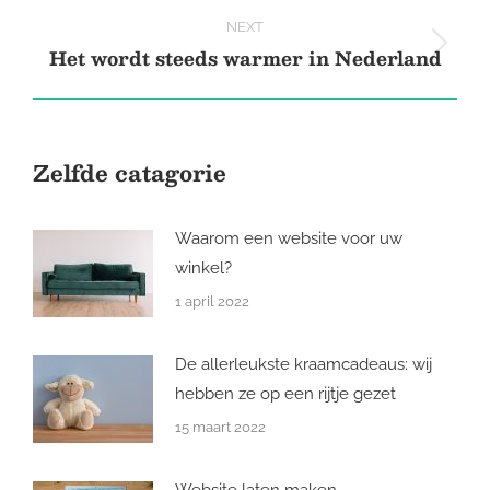
post:
NEXT
Het wordt steeds warmer in Nederland
Next
post:
Zelfde catagorie
Waarom een website voor uw
winkel?
1 april 2022
De allerleukste kraamcadeaus: wij
hebben ze op een rijtje gezet
15 maart 2022