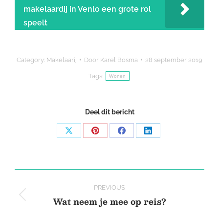
makelaardij in Venlo een grote rol
speelt
Category:
Makelaarij
Door
Karel Bosma
28 september 2019
Tags:
Wonen
Deel dit bericht
Share
Share
Share
Share
on
on
on
on
X
Pinterest
Facebook
LinkedIn
Post
PREVIOUS
navigation
Wat neem je mee op reis?
Previous
post: