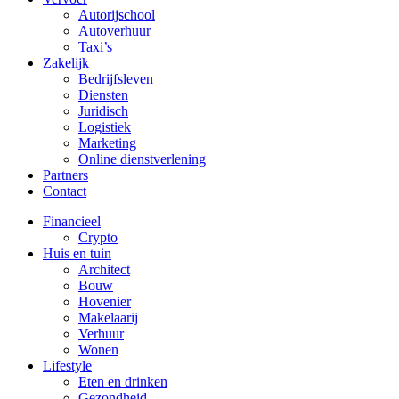
Autorijschool
Autoverhuur
Taxi’s
Zakelijk
Bedrijfsleven
Diensten
Juridisch
Logistiek
Marketing
Online dienstverlening
Partners
Contact
Financieel
Crypto
Huis en tuin
Architect
Bouw
Hovenier
Makelaarij
Verhuur
Wonen
Lifestyle
Eten en drinken
Gezondheid