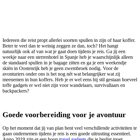
Iedereen die reist propt allerlei soorten spullen in zijn of haar koffer.
Beter te veel dan te weinig zeggen ze dan, toch? Het hangt
natuurlijk ook af van wat je gaat doen tijdens je reis. Ga jij een
weekje naar een sterrenhotel in Spanje heb je waarschijnlijk alleen
de standaard spullen in je bagage zitten en ga je een weekendje
skiën in Oostenrijk heb je geen zwembroek nodig. Voor de
avonturiers onder ons is het nog nét wat belangrijker wat zij
meenemen in hun koffers. Heb je er wel eens bij stil gestaan hoeveel
toffe gadgets er wel niet zijn voor wandelaars, survivallaars en
backpackers?
Goede voorbereiding voor je avontuur
Op het moment dat jij van plan bent veel verschillende activiteiten te
gaan ondernemen tijdens je reis is een goede uitrusting essentieel.
Anno 2019 zijn er een hoop
travel gadgets
die je beslist moet