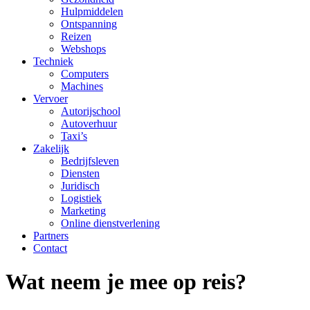
Hulpmiddelen
Ontspanning
Reizen
Webshops
Techniek
Computers
Machines
Vervoer
Autorijschool
Autoverhuur
Taxi’s
Zakelijk
Bedrijfsleven
Diensten
Juridisch
Logistiek
Marketing
Online dienstverlening
Partners
Contact
Wat neem je mee op reis?