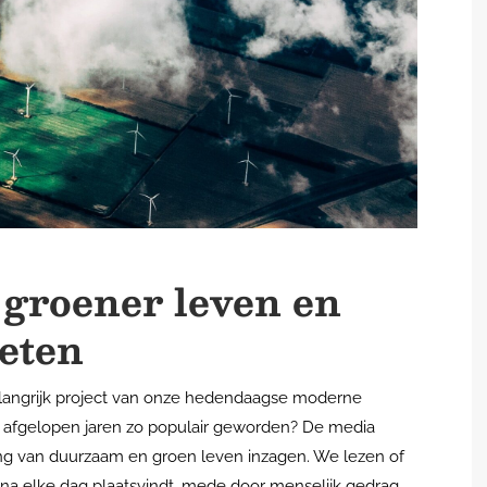
 groener leven en
 eten
langrijk project van onze hedendaagse moderne
 afgelopen jaren zo populair geworden? De media
ang van duurzaam en groen leven inzagen. We lezen of
jna elke dag plaatsvindt, mede door menselijk gedrag.