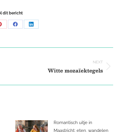
l dit bericht
Share
Share
Share
on
on
on
Pinterest
Facebook
LinkedIn
NEXT
Witte mozaïektegels
Next
post:
Romantisch uitje in
Maastricht: eten, wandelen