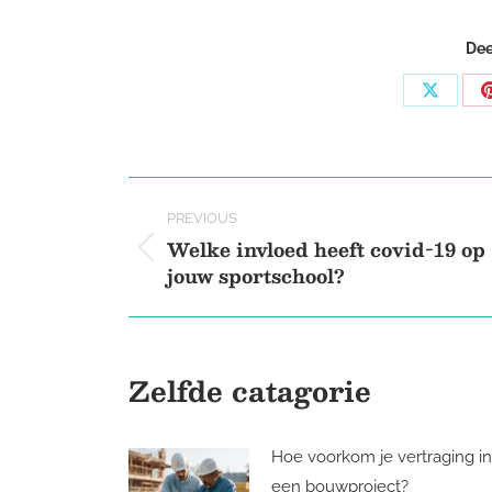
Dee
Share
on
X
Post
PREVIOUS
navigation
Welke invloed heeft covid-19 op
Previous
jouw sportschool?
post:
Zelfde catagorie
Hoe voorkom je vertraging in
een bouwproject?