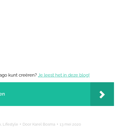
mago kunt creëren?
Je leest het in deze blog!
ken
n
,
Lifestyle
Door
Karel Bosma
13 mei 2020