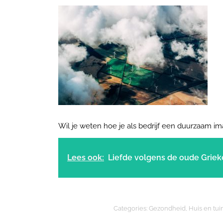
Wil je weten hoe je als bedrijf een duurzaam i
Lees ook:
Liefde volgens de oude Grie
Categories:
Gezondheid
,
Huis en tui