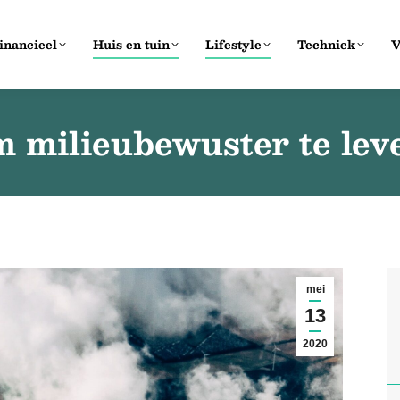
inancieel
Huis en tuin
Lifestyle
Techniek
V
 milieubewuster te lev
mei
13
2020