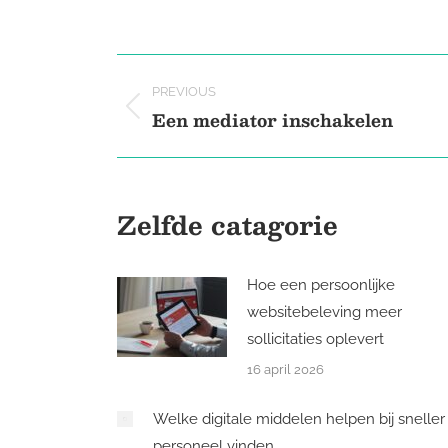
on
X
Post
PREVIOUS
navigation
Een mediator inschakelen
Previous
post:
Zelfde catagorie
Hoe een persoonlijke
websitebeleving meer
sollicitaties oplevert
16 april 2026
Welke digitale middelen helpen bij sneller
personeel vinden