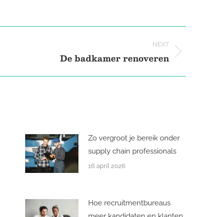
on
on
on
Pinterest
Facebook
LinkedIn
NEXT
De badkamer renoveren
Next
post:
Zo vergroot je bereik onder
supply chain professionals
16 april 2026
Hoe recruitmentbureaus
meer kandidaten en klanten