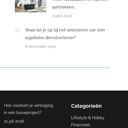
aantrekken
3 april 2026
Waar let je op bij het selecteren van een
logistieke dienstverlener?
6 november 2025
Categorieën
Hoe voorkom je vertraging
in een bouwproject?
Lifestyle & Hobby
21 juli 2026
Financieel