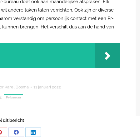
Pr-bureau doet ook aan maandelijkse afspraken. Elk
il andere taken laten verrichten. Ook zijn er diverse
daarom verstandig om persoonlijk contact met een Pr-
t kunnen brengen. Het verschilt dus aan de hand van
or
Karel Bosma
11 januari 2022
s:
Pr-bureau
l dit bericht
Share
Share
Share