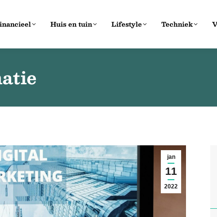
inancieel
Huis en tuin
Lifestyle
Techniek
V
atie
jan
11
2022