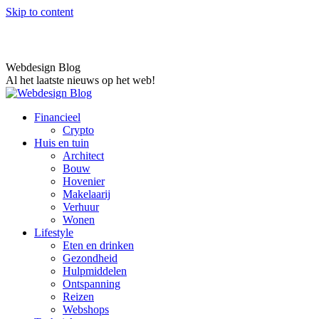
Skip to content
Webdesign Blog
Al het laatste nieuws op het web!
Financieel
Crypto
Huis en tuin
Architect
Bouw
Hovenier
Makelaarij
Verhuur
Wonen
Lifestyle
Eten en drinken
Gezondheid
Hulpmiddelen
Ontspanning
Reizen
Webshops