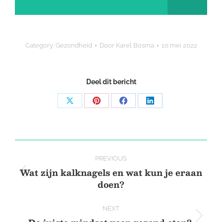
Category:
Gezondheid
Door
Karel Bosma
10 mei 2022
Deel dit bericht
Share
Share
Share
Share
on
on
on
on
X
Pinterest
Facebook
LinkedIn
Post
PREVIOUS
navigation
Wat zijn kalknagels en wat kun je eraan
Previous
doen?
post:
NEXT
Next