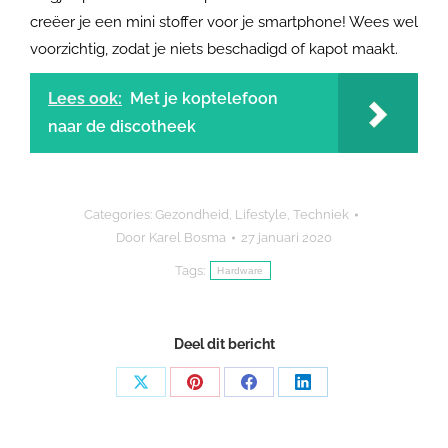
creëer je een mini stoffer voor je smartphone! Wees wel
voorzichtig, zodat je niets beschadigd of kapot maakt.
Lees ook:
Met je koptelefoon
naar de discotheek
Categories:
Gezondheid
,
Lifestyle
,
Techniek
Door
Karel Bosma
27 januari 2020
Tags:
Hardware
Deel dit bericht
Share
Share
Share
Share
on
on
on
on