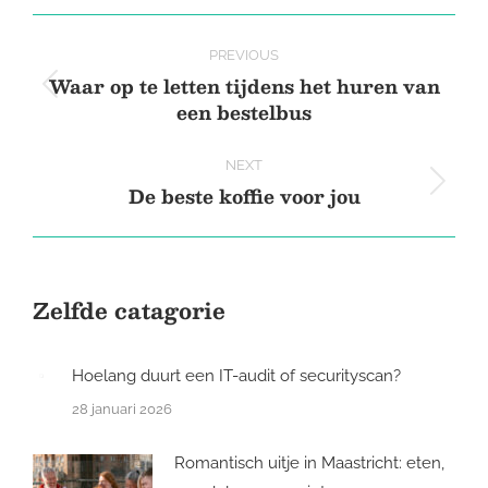
X
Pinterest
Facebook
LinkedIn
Post
PREVIOUS
navigation
Waar op te letten tijdens het huren van
Previous
een bestelbus
post:
NEXT
De beste koffie voor jou
Next
post:
Zelfde catagorie
Hoelang duurt een IT-audit of securityscan?
28 januari 2026
Romantisch uitje in Maastricht: eten,