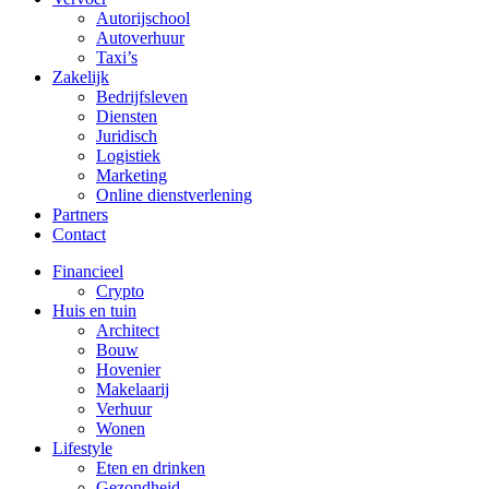
Autorijschool
Autoverhuur
Taxi’s
Zakelijk
Bedrijfsleven
Diensten
Juridisch
Logistiek
Marketing
Online dienstverlening
Partners
Contact
Financieel
Crypto
Huis en tuin
Architect
Bouw
Hovenier
Makelaarij
Verhuur
Wonen
Lifestyle
Eten en drinken
Gezondheid