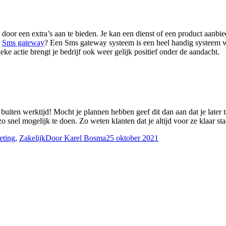
s door een extra’s aan te bieden. Je kan een dienst of een product aanbi
s
Sms gateway
? Een Sms gateway systeem is een heel handig systeem wa
eke actie brengt je bedrijf ook weer gelijk positief onder de aandacht.
 buiten werktijd! Mocht je plannen hebben geef dit dan aan dat je later te
 snel mogelijk te doen. Zo weten klanten dat je altijd voor ze klaar sta
eting
,
Zakelijk
Door
Karel Bosma
25 oktober 2021