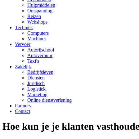
Hulpmiddelen
Ontspanning
Reizen
Webshops
Techniek
Computers
Machines
Vervoer
Autorijschool
Autoverhuur
Taxi’s
Zakelijk
Bedrijfsleven
Diensten
Juridisch
Logistiek
Marketing
Online dienstverlening
Partners
Contact
Hoe kun je je klanten vasthoud