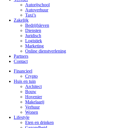
Autorijschool
Autoverhuur
Taxi’s
Zakelijk
Bedrijfsleven
Diensten
Juridisch
Logistiek
Marketing
Online dienstverlening
Partners
Contact
Financieel
Crypto
Huis en tuin
Architect
Bouw
Hovenier
Makelaarij
Verhuur
Wonen
Lifestyle
Eten en drinken
Gezondheid