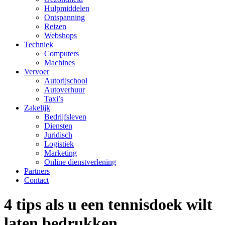
Hulpmiddelen
Ontspanning
Reizen
Webshops
Techniek
Computers
Machines
Vervoer
Autorijschool
Autoverhuur
Taxi’s
Zakelijk
Bedrijfsleven
Diensten
Juridisch
Logistiek
Marketing
Online dienstverlening
Partners
Contact
4 tips als u een tennisdoek wilt
laten bedrukken