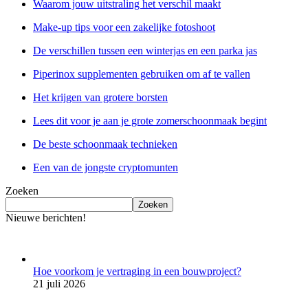
Waarom jouw uitstraling het verschil maakt
Make-up tips voor een zakelijke fotoshoot
De verschillen tussen een winterjas en een parka jas
Piperinox supplementen gebruiken om af te vallen
Het krijgen van grotere borsten
Lees dit voor je aan je grote zomerschoonmaak begint
De beste schoonmaak technieken
Een van de jongste cryptomunten
Zoeken
Zoeken
Nieuwe berichten!
Hoe voorkom je vertraging in een bouwproject?
21 juli 2026