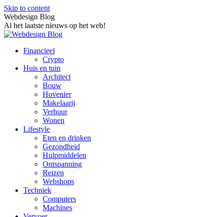
Skip to content
Webdesign Blog
Al het laatste nieuws op het web!
Financieel
Crypto
Huis en tuin
Architect
Bouw
Hovenier
Makelaarij
Verhuur
Wonen
Lifestyle
Eten en drinken
Gezondheid
Hulpmiddelen
Ontspanning
Reizen
Webshops
Techniek
Computers
Machines
Vervoer