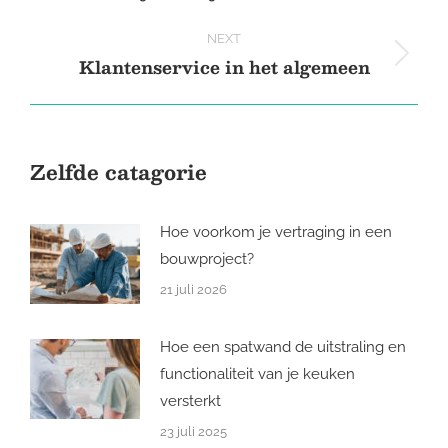
post:
NEXT
Klantenservice in het algemeen
Next
post:
Zelfde catagorie
Hoe voorkom je vertraging in een
bouwproject?
21 juli 2026
Hoe een spatwand de uitstraling en
functionaliteit van je keuken
versterkt
23 juli 2025