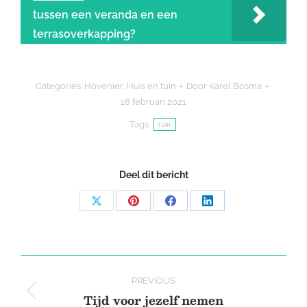
tussen een veranda en een
terrasoverkapping?
Categories:
Hovenier
,
Huis en tuin
Door
Karel Bosma
18 februari 2021
Tags:
tuin
Deel dit bericht
Share
Share
Share
Share
on
on
on
on
X
Pinterest
Facebook
LinkedIn
Post
PREVIOUS
navigation
Tijd voor jezelf nemen
Previous