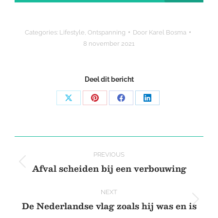
Categories:
Lifestyle
,
Ontspanning
Door
Karel Bosma
8 november 2021
Deel dit bericht
Share
Share
Share
Share
on
on
on
on
X
Pinterest
Facebook
LinkedIn
Post
PREVIOUS
navigation
Afval scheiden bij een verbouwing
Previous
post:
NEXT
De Nederlandse vlag zoals hij was en is
Next
post: