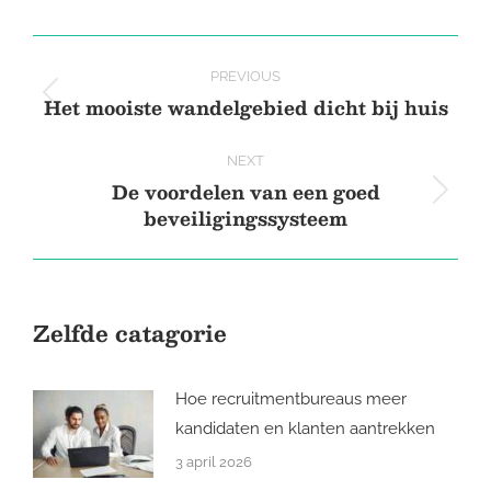
X
Pinterest
Facebook
LinkedIn
Post
PREVIOUS
navigation
Het mooiste wandelgebied dicht bij huis
Previous
post:
NEXT
De voordelen van een goed
Next
beveiligingssysteem
post:
Zelfde catagorie
Hoe recruitmentbureaus meer
kandidaten en klanten aantrekken
3 april 2026