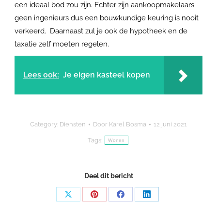
een ideaal bod zou zijn. Echter zijn aankoopmakelaars
geen ingenieurs dus een bouwkundige keuring is nooit
verkeerd. Daarnaast zul je ook de hypotheek en de
taxatie zelf moeten regelen.
Lees ook:
Je eigen kasteel kopen
Category:
Diensten
Door
Karel Bosma
12 juni 2021
Tags:
Wonen
Deel dit bericht
Share
Share
Share
Share
on
on
on
on