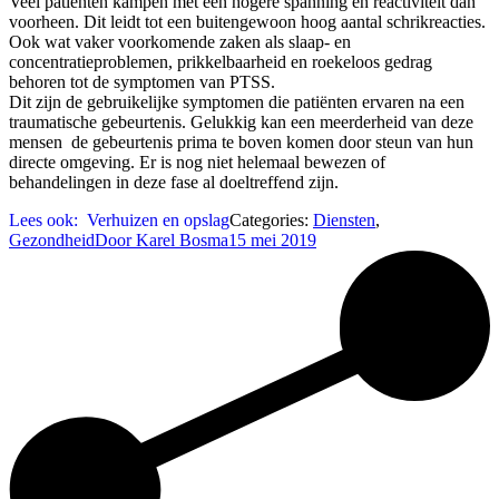
Veel patiënten kampen met een hogere spanning en reactiviteit dan
voorheen. Dit leidt tot een buitengewoon hoog aantal schrikreacties.
Ook wat vaker voorkomende zaken als slaap- en
concentratieproblemen, prikkelbaarheid en roekeloos gedrag
behoren tot de symptomen van PTSS.
Dit zijn de gebruikelijke symptomen die patiënten ervaren na een
traumatische gebeurtenis. Gelukkig kan een meerderheid van deze
mensen de gebeurtenis prima te boven komen door steun van hun
directe omgeving. Er is nog niet helemaal bewezen of
behandelingen in deze fase al doeltreffend zijn.
Lees ook:
Verhuizen en opslag
Categories:
Diensten
,
Gezondheid
Door
Karel Bosma
15 mei 2019