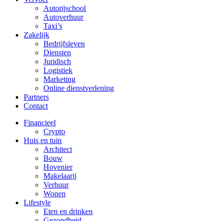
Autorijschool
Autoverhuur
Taxi’s
Zakelijk
Bedrijfsleven
Diensten
Juridisch
Logistiek
Marketing
Online dienstverlening
Partners
Contact
Financieel
Crypto
Huis en tuin
Architect
Bouw
Hovenier
Makelaarij
Verhuur
Wonen
Lifestyle
Eten en drinken
Gezondheid