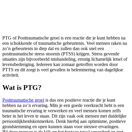
PTG of Posttraumatische groei is een reactie die je kunt hebben na
een schokkende of traumatische gebeurtenis. Veel mensen raken na
zo’n gebeurtenis in diep dal en zullen dan ook snel een
posttraumatische stress stoornis (PTSS) krijgen. Stress gevende
situaties zijn bijvoorbeeld mishandeling, ernstig lichamelijk letsel of
levensbedreiging. Iedereen kan zomaar getroffen worden door
PTTS en dit zorgt is veel gevallen in belemmering van dagelijkse
activiteit.
Wat is PTG?
Posttraumatische groei
is dus een positieve reactie die je kunt
hebben na zo’n ervaring. Mits je een goede veerkracht hebt is een
traumatische ervaring te verwerken en veel mensen komen zelfs
beter in het leven te staan. Dit zijn vaak ook mensen met duidelijke
persoonlijkheidskenmerken. Denk hierbij aan optimisme, positieve
grondstemming en open kunnen staan voor nieuwe ervaringen.
Bij deze mensen is de kijk op het bestaan totaal veranderd en met