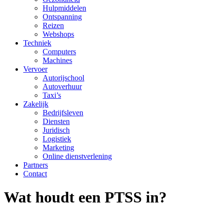
Hulpmiddelen
Ontspanning
Reizen
Webshops
Techniek
Computers
Machines
Vervoer
Autorijschool
Autoverhuur
Taxi’s
Zakelijk
Bedrijfsleven
Diensten
Juridisch
Logistiek
Marketing
Online dienstverlening
Partners
Contact
Wat houdt een PTSS in?