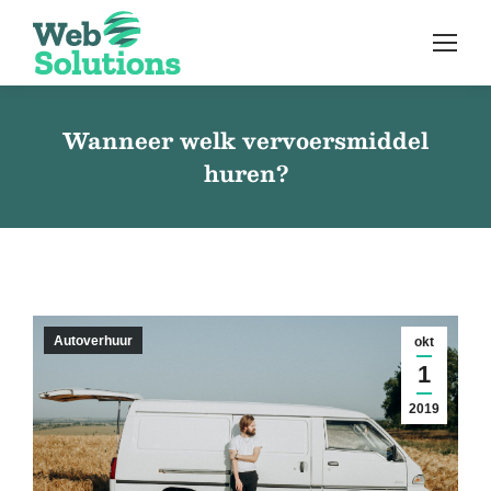
Wanneer welk vervoersmiddel
huren?
Autoverhuur
okt
1
2019