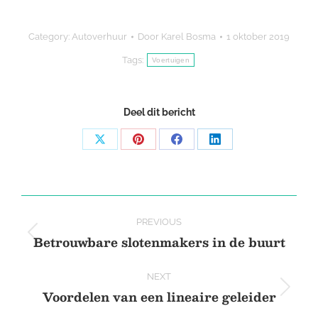
Category:
Autoverhuur
Door
Karel Bosma
1 oktober 2019
Tags:
Voertuigen
Deel dit bericht
Share
Share
Share
Share
on
on
on
on
X
Pinterest
Facebook
LinkedIn
Post
PREVIOUS
navigation
Betrouwbare slotenmakers in de buurt
Previous
post:
NEXT
Voordelen van een lineaire geleider
Next
post: