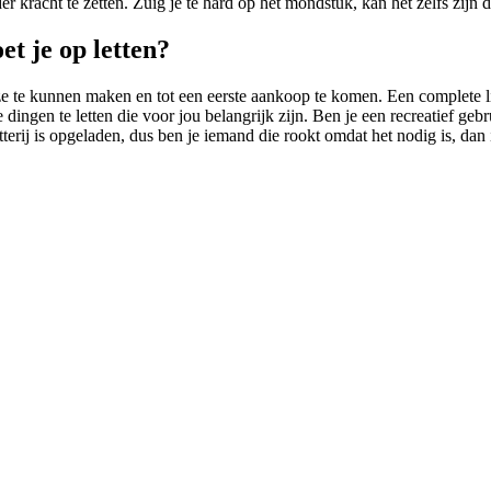
r kracht te zetten. Zuig je te hard op het mondstuk, kan het zelfs zijn d
t je op letten?
uze te kunnen maken en tot een eerste aankoop te komen. Een complete 
ingen te letten die voor jou belangrijk zijn. Ben je een recreatief geb
erij is opgeladen, dus ben je iemand die rookt omdat het nodig is, dan