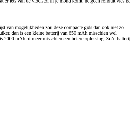
at er iets van de vloeistof in je mond komt, hetgeen ronduit vies is.
lijst van mogelijkheden zou deze compacte gids dan ook niet zo
ruiker, dan is een kleine batterij van 650 mAh misschien wel
 is 2000 mAh of meer misschien een betere oplossing. Zo’n batterij