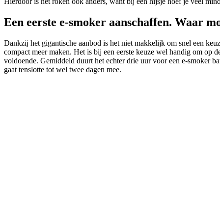
Hierdoor is het roken ook anders, want bij een hijsje hoef je veel minde
Een eerste e-smoker aanschaffen. Waar moe
Dankzij het gigantische aanbod is het niet makkelijk om snel een ke
compact meer maken. Het is bij een eerste keuze wel handig om op de d
voldoende. Gemiddeld duurt het echter drie uur voor een e-smoker batt
gaat tenslotte tot wel twee dagen mee.