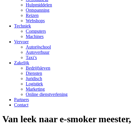
Hulpmiddelen
Ontspanning
Reizen
Webshops
Techniek
Computers
Machines
Vervoer
Autorijschool
Autoverhuur
Taxi’s
Zakelijk
Bedrijfsleven
Diensten
Juridisch
Logistiek
Marketing
Online dienstverlening
Partners
Contact
Van leek naar e-smoker meester,