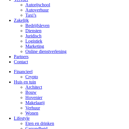
Autorijschool
Autoverhuur
Taxi’s
Zakelijk
Bedrijfsleven
Diensten
Juridisch
Logistiek
Marketing
Online dienstverlening
Partners
Contact
Financieel
Crypto
Huis en tuin
Architect
Bouw
Hovenier
Makelaarij
Verhuur
Wonen
Lifestyle
Eten en drinken
Gezondheid