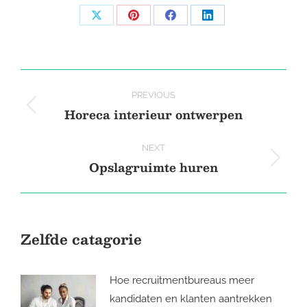
Share
Share
Share
Share
on
on
on
on
X
Pinterest
Facebook
LinkedIn
Post
PREVIOUS
navigation
Horeca interieur ontwerpen
Previous
post:
NEXT
Opslagruimte huren
Next
post:
Zelfde catagorie
Hoe recruitmentbureaus meer
kandidaten en klanten aantrekken