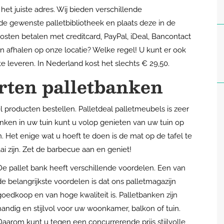
 het juiste adres. Wij bieden verschillende
de gewenste palletbibliotheek en plaats deze in de
sten betalen met creditcard, PayPal, iDeal, Bancontact
en afhalen op onze locatie? Welke regel! U kunt er ook
 te leveren. In Nederland kost het slechts € 29,50.
rten palletbanken
l producten bestellen. Palletdeal palletmeubels is zeer
nken in uw tuin kunt u volop genieten van uw tuin op
Het enige wat u hoeft te doen is de mat op de tafel te
i zijn. Zet de barbecue aan en geniet!
De pallet bank heeft verschillende voordelen. Een van
de belangrijkste voordelen is dat ons palletmagazijn
goedkoop en van hoge kwaliteit is. Palletbanken zijn
handig en stijlvol voor uw woonkamer, balkon of tuin.
Daarom kunt u tegen een concurrerende prijs stijlvolle