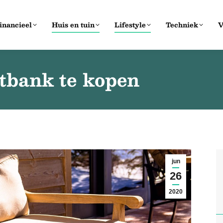
inancieel
Huis en tuin
Lifestyle
Techniek
V
etbank te kopen
jun
26
2020