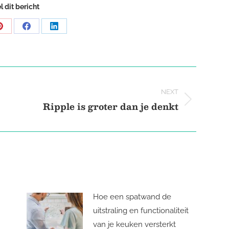
l dit bericht
Share
Share
Share
on
on
on
Pinterest
Facebook
LinkedIn
NEXT
Ripple is groter dan je denkt
Next
post:
Hoe een spatwand de
uitstraling en functionaliteit
van je keuken versterkt