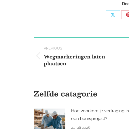
Dee
Share
on
X
Post
PREVIOUS
navigation
Wegmarkeringen laten
Previous
plaatsen
post:
Zelfde catagorie
Hoe voorkom je vertraging in
een bouwproject?
21 juli 2026