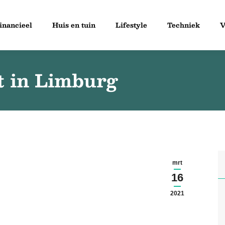
inancieel
Huis en tuin
Lifestyle
Techniek
V
t in Limburg
mrt
16
2021