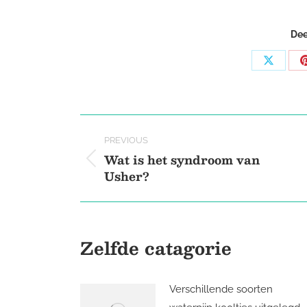
Dee
Share
on
X
Post
PREVIOUS
navigation
Wat is het syndroom van
Previous
Usher?
post:
Zelfde catagorie
Verschillende soorten