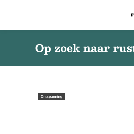
F
Op zoek naar rus
Ontspanning