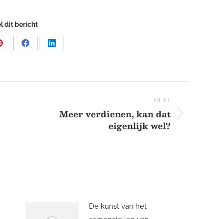
l dit bericht
Share
Share
Share
on
on
on
Pinterest
Facebook
LinkedIn
NEXT
Meer verdienen, kan dat
Next
eigenlijk wel?
post:
De kunst van het