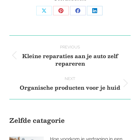
Share
Share
Share
Share
on
on
on
on
X
Pinterest
Facebook
LinkedIn
Post
PREVIOUS
navigation
Kleine reparaties aan je auto zelf
Previous
repareren
post:
NEXT
Organische producten voor je huid
Next
post:
Zelfde catagorie
Hoe voorkom je vertraging in een