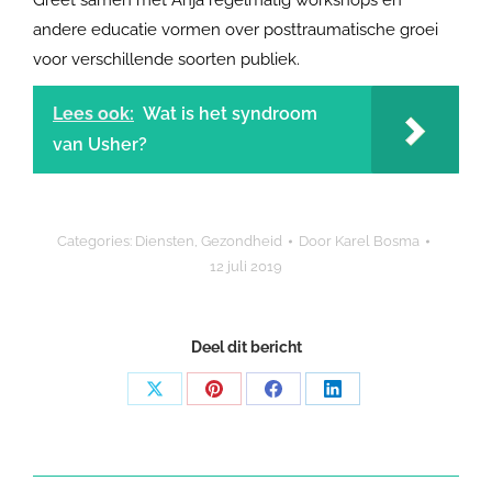
Greet samen met Anja regelmatig workshops en
andere educatie vormen over posttraumatische groei
voor verschillende soorten publiek.
Lees ook:
Wat is het syndroom
van Usher?
Categories:
Diensten
,
Gezondheid
Door
Karel Bosma
12 juli 2019
Deel dit bericht
Share
Share
Share
Share
on
on
on
on
X
Pinterest
Facebook
LinkedIn