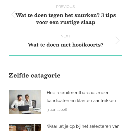
Post
PREVIOUS
navigation
Wat te doen tegen het snurken? 3 tips
Previous
voor een rustige slaap
post:
NEXT
Wat te doen met hooikoorts?
Next
post:
Zelfde catagorie
Hoe recruitmentbureaus meer
kandidaten en klanten aantrekken
3 april 2026
Waar let je op bij het selecteren van