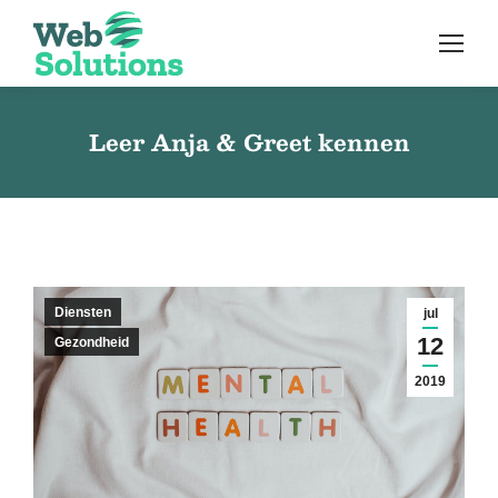
Leer Anja & Greet kennen
Diensten
jul
12
Gezondheid
2019