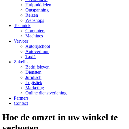
Hulpmiddelen
Ontspanning
Reizen
Webshops
Techniek
Computers
Machines
Vervoer
Autorijschool
Autoverhuur
Taxi’s
Zakelijk
Bedrijfsleven
Diensten
Juridisch
Logistiek
Marketing
Online dienstverlening
Partners
Contact
Hoe de omzet in uw winkel te
verhogen