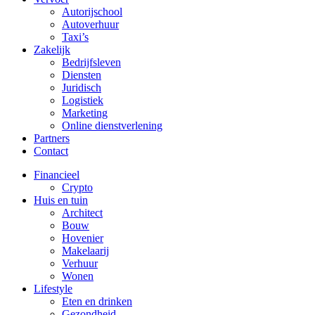
Autorijschool
Autoverhuur
Taxi’s
Zakelijk
Bedrijfsleven
Diensten
Juridisch
Logistiek
Marketing
Online dienstverlening
Partners
Contact
Financieel
Crypto
Huis en tuin
Architect
Bouw
Hovenier
Makelaarij
Verhuur
Wonen
Lifestyle
Eten en drinken
Gezondheid