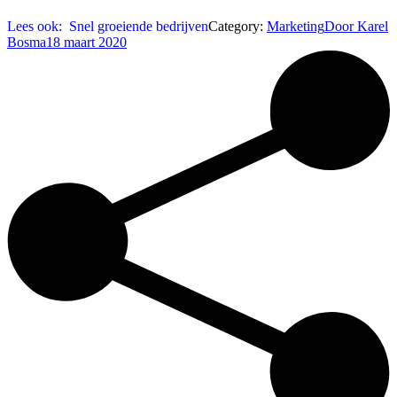
Lees ook:
Snel groeiende bedrijven
Category:
Marketing
Door
Karel
Bosma
18 maart 2020