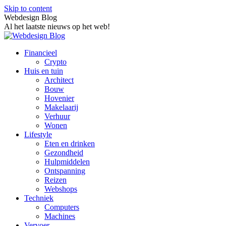
Skip to content
Webdesign Blog
Al het laatste nieuws op het web!
Financieel
Crypto
Huis en tuin
Architect
Bouw
Hovenier
Makelaarij
Verhuur
Wonen
Lifestyle
Eten en drinken
Gezondheid
Hulpmiddelen
Ontspanning
Reizen
Webshops
Techniek
Computers
Machines
Vervoer