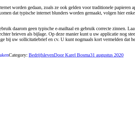
nternet worden gedaan, zoals ze ook gelden voor traditionele papieren ap
n dat typische internet blunders worden gemaakt, volgen hier enkele ti
Gebruik daarom geen typische e-mailtaal en gebruik correcte zinnen. L
chter brieven als bijlage. Op deze manier kunt u uw applicatie nog steeds
age bij uw sollicitatiebrief en cv. U kunt nogmaals kort vermelden dat he
maken
Category:
Bedrijfsleven
Door
Karel Bosma
31 augustus 2020