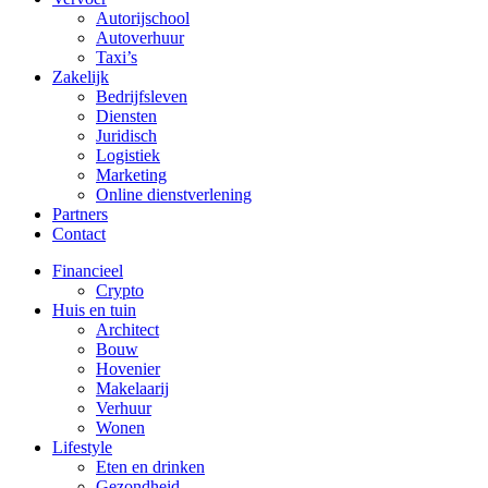
Autorijschool
Autoverhuur
Taxi’s
Zakelijk
Bedrijfsleven
Diensten
Juridisch
Logistiek
Marketing
Online dienstverlening
Partners
Contact
Financieel
Crypto
Huis en tuin
Architect
Bouw
Hovenier
Makelaarij
Verhuur
Wonen
Lifestyle
Eten en drinken
Gezondheid