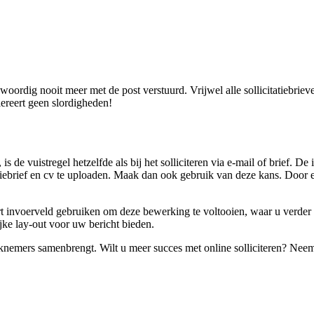
enwoordig nooit meer met de post verstuurd. Vrijwel alle sollicitatiebri
olereert geen slordigheden!
de vuistregel hetzelfde als bij het solliciteren via e-mail of brief. De
itatiebrief en cv te uploaden. Maak dan ook gebruik van deze kans. Door e
 invoerveld gebruiken om deze bewerking te voltooien, waar u verder i
ijke lay-out voor uw bericht bieden.
emers samenbrengt. Wilt u meer succes met online solliciteren? Neem 