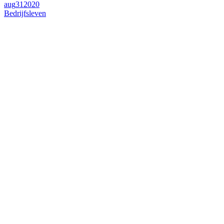
aug
31
2020
Bedrijfsleven