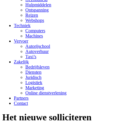
Hulpmiddelen
Ontspanning
Reizen
Webshops
Techniek
Computers
Machines
Vervoer
Autorijschool
Autoverhuur
Taxi’s
Zakelijk
Bedrijfsleven
Diensten
Juridisch
Logistiek
Marketing
Online dienstverlening
Partners
Contact
Het nieuwe solliciteren