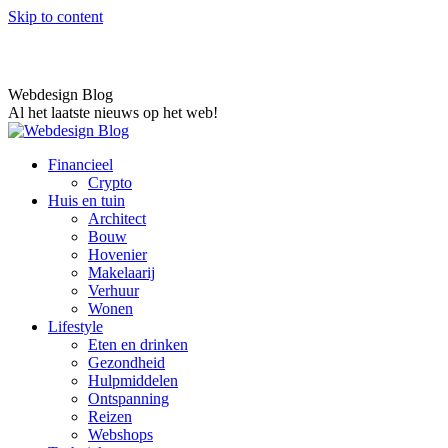
Skip to content
Webdesign Blog
Al het laatste nieuws op het web!
Financieel
Crypto
Huis en tuin
Architect
Bouw
Hovenier
Makelaarij
Verhuur
Wonen
Lifestyle
Eten en drinken
Gezondheid
Hulpmiddelen
Ontspanning
Reizen
Webshops