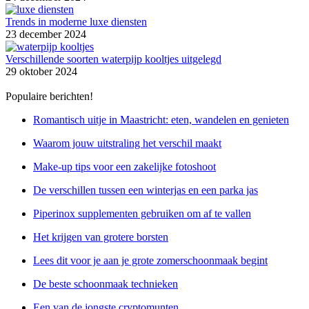
Trends in moderne luxe diensten
23 december 2024
Verschillende soorten waterpijp kooltjes uitgelegd
29 oktober 2024
Populaire berichten!
Romantisch uitje in Maastricht: eten, wandelen en genieten
Waarom jouw uitstraling het verschil maakt
Make-up tips voor een zakelijke fotoshoot
De verschillen tussen een winterjas en een parka jas
Piperinox supplementen gebruiken om af te vallen
Het krijgen van grotere borsten
Lees dit voor je aan je grote zomerschoonmaak begint
De beste schoonmaak technieken
Een van de jongste cryptomunten