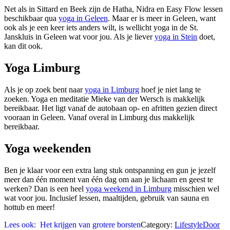
Net als in Sittard en Beek zijn de Hatha, Nidra en Easy Flow lessen
beschikbaar qua
yoga in Geleen
. Maar er is meer in Geleen, want
ook als je een keer iets anders wilt, is wellicht yoga in de St.
Janskluis in Geleen wat voor jou. Als je liever
yoga in Stein
doet,
kan dit ook.
Yoga Limburg
Als je op zoek bent naar
yoga in Limburg
hoef je niet lang te
zoeken. Yoga en meditatie Mieke van der Wersch is makkelijk
bereikbaar. Het ligt vanaf de autobaan op- en afritten gezien direct
vooraan in Geleen. Vanaf overal in Limburg dus makkelijk
bereikbaar.
Yoga weekenden
Ben je klaar voor een extra lang stuk ontspanning en gun je jezelf
meer dan één moment van één dag om aan je lichaam en geest te
werken? Dan is een heel
yoga weekend in Limburg
misschien wel
wat voor jou. Inclusief lessen, maaltijden, gebruik van sauna en
hottub en meer!
Lees ook:
Het krijgen van grotere borsten
Category:
Lifestyle
Door