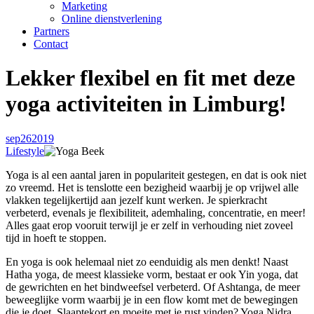
Marketing
Online dienstverlening
Partners
Contact
Lekker flexibel en fit met deze
yoga activiteiten in Limburg!
sep
26
2019
Lifestyle
Yoga is al een aantal jaren in populariteit gestegen, en dat is ook niet
zo vreemd. Het is tenslotte een bezigheid waarbij je op vrijwel alle
vlakken tegelijkertijd aan jezelf kunt werken. Je spierkracht
verbeterd, evenals je flexibiliteit, ademhaling, concentratie, en meer!
Alles gaat erop vooruit terwijl je er zelf in verhouding niet zoveel
tijd in hoeft te stoppen.
En yoga is ook helemaal niet zo eenduidig als men denkt! Naast
Hatha yoga, de meest klassieke vorm, bestaat er ook Yin yoga, dat
de gewrichten en het bindweefsel verbeterd. Of Ashtanga, de meer
beweeglijke vorm waarbij je in een flow komt met de bewegingen
die je doet. Slaaptekort en moeite met je rust vinden? Yoga Nidra