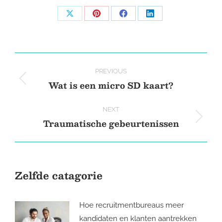
Share
Share
Share
Share
on
on
on
on
X
Pinterest
Facebook
LinkedIn
Post
PREVIOUS
navigation
Wat is een micro SD kaart?
Previous
post:
NEXT
Traumatische gebeurtenissen
Next
post:
Zelfde catagorie
Hoe recruitmentbureaus meer
kandidaten en klanten aantrekken