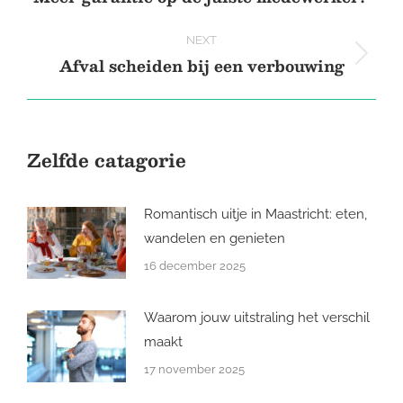
post:
NEXT
Afval scheiden bij een verbouwing
Next
post:
Zelfde catagorie
Romantisch uitje in Maastricht: eten,
wandelen en genieten
16 december 2025
Waarom jouw uitstraling het verschil
maakt
17 november 2025