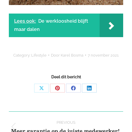
Lees ook:
De werkloosheid blijft
maar dalen
Category:
Lifestyle
Door
Karel Bosma
7 november 2021
Deel dit bericht
Share
Share
Share
Share
on
on
on
on
X
Pinterest
Facebook
LinkedIn
Post
PREVIOUS
navigation
Meer garantie op de juiste medewerker!
Previous