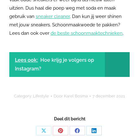
uitzien. Dus haal die poep weg met soda en maak
gebruik van
sneaker cleaner
. Dan kun jij weer shinen
met jouw sneakers. Schoonmaakwoede te pakken?
Lees dan ook over
de beste schoonmaaktechnieken
.
Lees ook:
Hoe krijg je volgers op
Instagram?
Category:
Lifestyle
Door
Karel Bosma
7 december 2021
Deel dit bericht
Share
Share
Share
Share