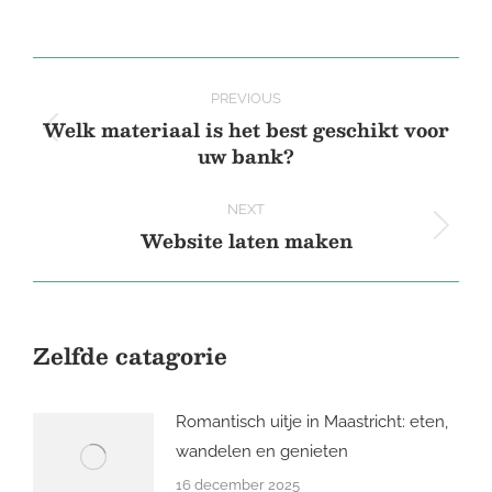
on
on
on
on
X
Pinterest
Facebook
LinkedIn
Post
PREVIOUS
navigation
Welk materiaal is het best geschikt voor
Previous
uw bank?
post:
NEXT
Website laten maken
Next
post:
Zelfde catagorie
Romantisch uitje in Maastricht: eten,
wandelen en genieten
16 december 2025